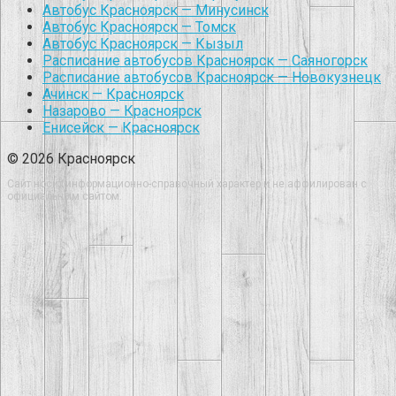
Автобус Красноярск — Минусинск
Автобус Красноярск — Томск
Автобус Красноярск — Кызыл
Расписание автобусов Красноярск — Саяногорск
Расписание автобусов Красноярск — Новокузнецк
Ачинск — Красноярск
Назарово — Красноярск
Енисейск — Красноярск
© 2026 Красноярск
Сайт носит информационно-справочный характер и не аффилирован с
официальным сайтом.