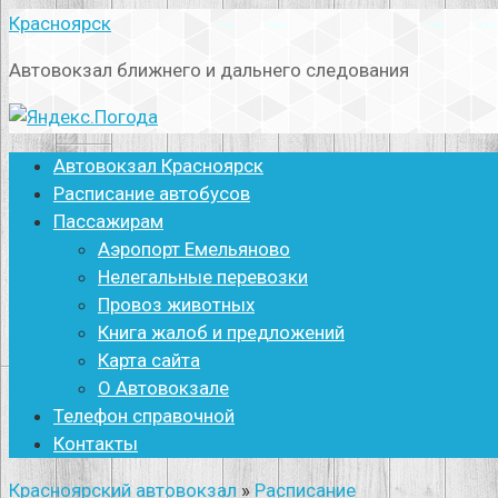
Перейти
Красноярск
к
Автовокзал ближнего и дальнего следования
контенту
Автовокзал Красноярск
Расписание автобусов
Пассажирам
Аэропорт Емельяново
Нелегальные перевозки
Провоз животных
Книга жалоб и предложений
Карта сайта
О Автовокзале
Телефон справочной
Контакты
Красноярский автовокзал
»
Расписание